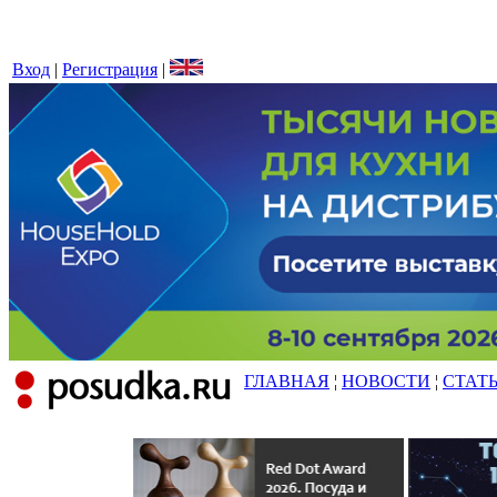
Вход
|
Регистрация
|
ГЛАВНАЯ
¦
НОВОСТИ
¦
СТАТ