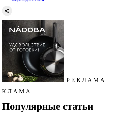
Р Е К Л А М А
К Л А М А
Популярные статьи