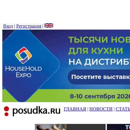
Вход
|
Регистрация
|
ГЛАВНАЯ
¦
НОВОСТИ
¦
СТАТ