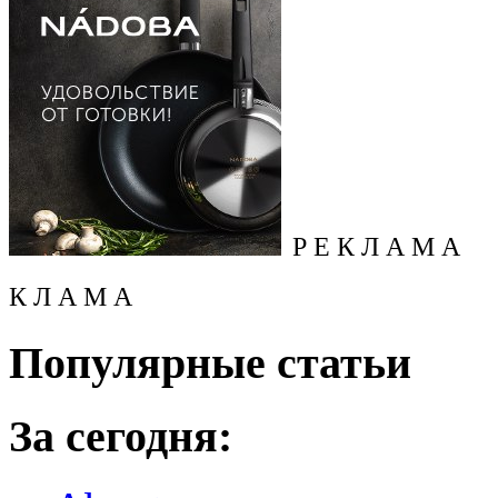
Р Е К Л А М А
К Л А М А
Популярные статьи
За сегодня: