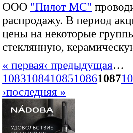
ООО
"Пилот МС"
проводи
распродажу. В период ак
цены на некоторые группы 
стеклянную, керамическу
« первая
‹ предыдущая
…
1083
1084
1085
1086
1087
10
›
последняя »