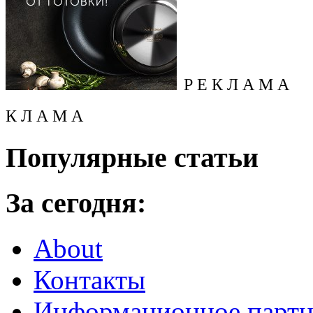
Р Е К Л А М А
К Л А М А
Популярные статьи
За сегодня:
About
Контакты
Информационное партн