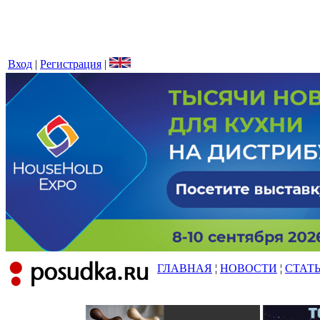
Вход
|
Регистрация
|
ГЛАВНАЯ
¦
НОВОСТИ
¦
СТАТ