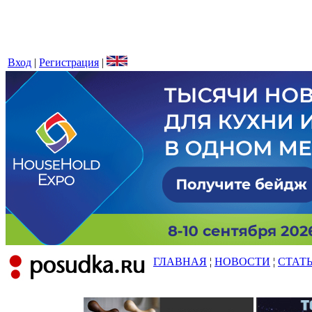
Вход
|
Регистрация
|
ГЛАВНАЯ
¦
НОВОСТИ
¦
СТАТ