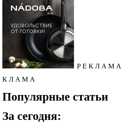
Р Е К Л А М А
К Л А М А
Популярные статьи
За сегодня: