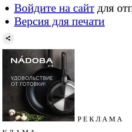
Войдите на сайт
для от
Версия для печати
Р Е К Л А М А