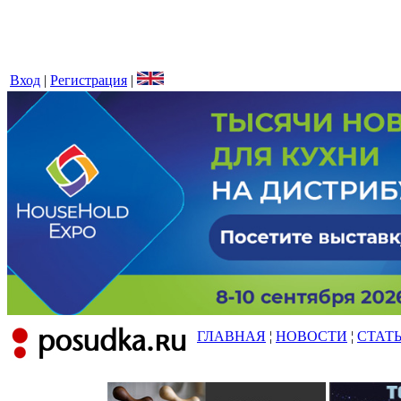
Вход
|
Регистрация
|
ГЛАВНАЯ
¦
НОВОСТИ
¦
СТАТ