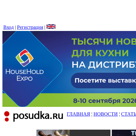
Вход
|
Регистрация
|
ГЛАВНАЯ
¦
НОВОСТИ
¦
СТАТ