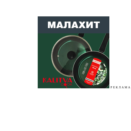
Р Е К Л А М А