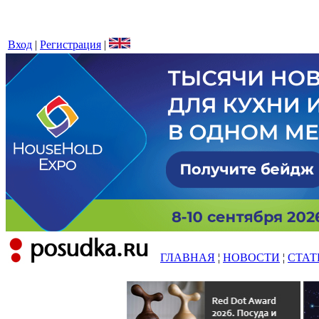
Вход
|
Регистрация
|
ГЛАВНАЯ
¦
НОВОСТИ
¦
СТАТ