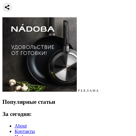
Р Е К Л А М А
Популярные статьи
За сегодня:
About
Контакты