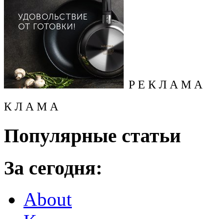
Р Е К Л А М А
К Л А М А
Популярные статьи
За сегодня:
About