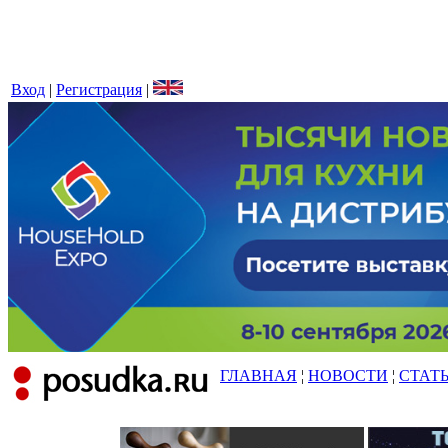
Вход
|
Регистрация
|
ГЛАВНАЯ
¦
НОВОСТИ
¦
СТАТ