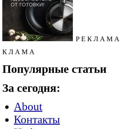
Р Е К Л А М А
К Л А М А
Популярные статьи
За сегодня:
About
Контакты