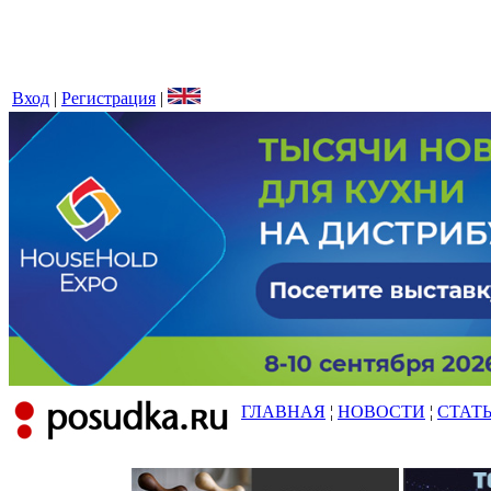
Вход
|
Регистрация
|
ГЛАВНАЯ
¦
НОВОСТИ
¦
СТАТ