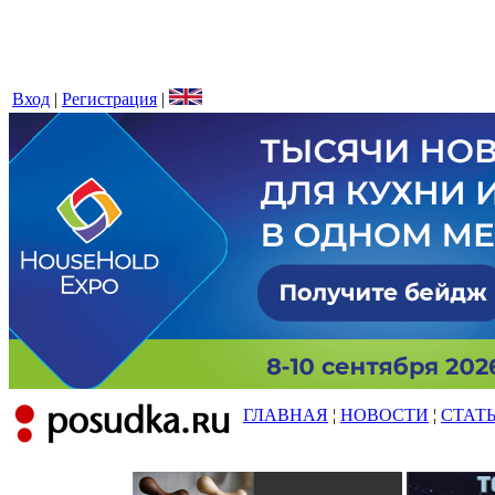
Вход
|
Регистрация
|
ГЛАВНАЯ
¦
НОВОСТИ
¦
СТАТ