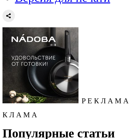
Р Е К Л А М А
К Л А М А
Популярные статьи