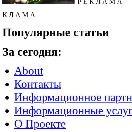
Р Е К Л А М А
К Л А М А
Популярные статьи
За сегодня:
About
Контакты
Информационное партн
Информационные услу
О Проекте