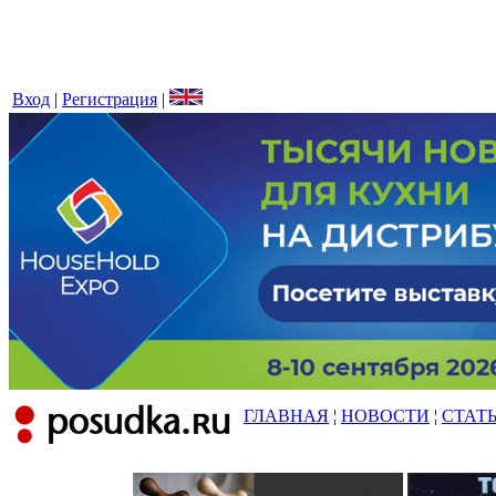
Вход
|
Регистрация
|
ГЛАВНАЯ
¦
НОВОСТИ
¦
СТАТ