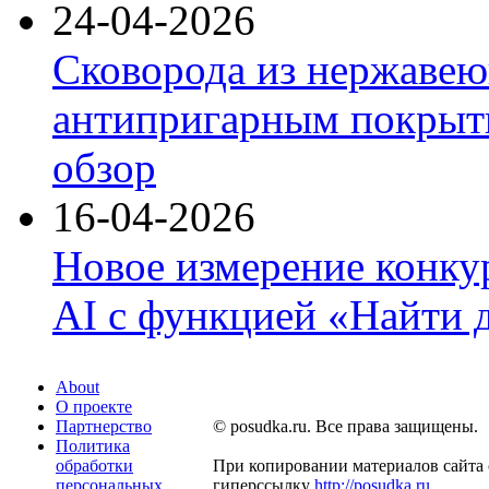
24-04-2026
Сковорода из нержавею
антипригарным покрыти
обзор
16-04-2026
Новое измерение конку
AI с функцией «Найти 
About
О проекте
Партнерство
© posudka.ru. Все права защищены.
Политика
обработки
При копировании материалов сайта 
персональных
гиперссылку
http://posudka.ru
.