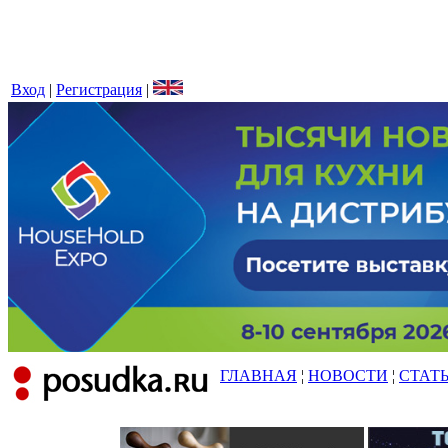
Вход
|
Регистрация
|
ГЛАВНАЯ
¦
НОВОСТИ
¦
СТАТ