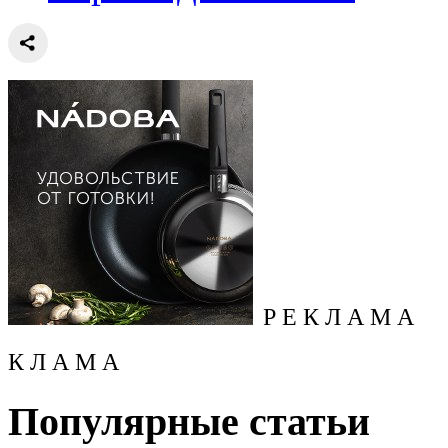
Р Е К Л А М А
К Л А М А
Популярные статьи