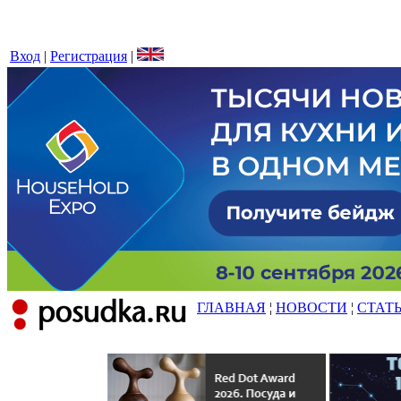
Вход
|
Регистрация
|
ГЛАВНАЯ
¦
НОВОСТИ
¦
СТАТ