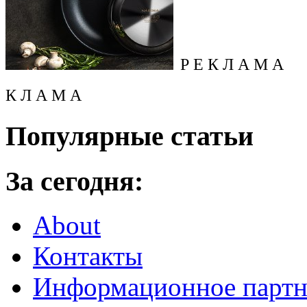
Р Е К Л А М А
К Л А М А
Популярные статьи
За сегодня:
About
Контакты
Информационное партн