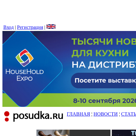
Вход
|
Регистрация
|
ГЛАВНАЯ
¦
НОВОСТИ
¦
СТАТ