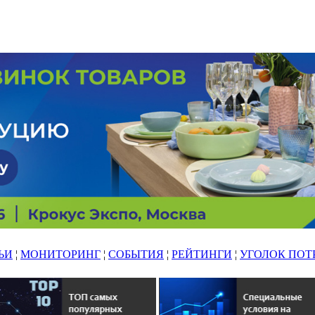
ЬИ
¦
МОНИТОРИНГ
¦
СОБЫТИЯ
¦
РЕЙТИНГИ
¦
УГОЛОК ПОТ