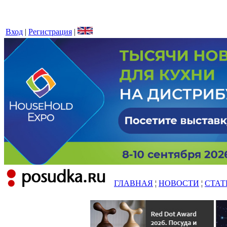
Вход
|
Регистрация
|
ГЛАВНАЯ
¦
НОВОСТИ
¦
СТАТ