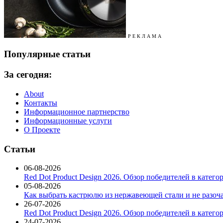
Р Е К Л А М А
Популярные статьи
За сегодня:
About
Контакты
Информационное партнерство
Информационные услуги
О Проекте
Статьи
06-08-2026
Red Dot Product Design 2026. Обзор победителей в катег
05-08-2026
Как выбрать кастрюлю из нержавеющей стали и не разоч
26-07-2026
Red Dot Product Design 2026. Обзор победителей в катег
24-07-2026