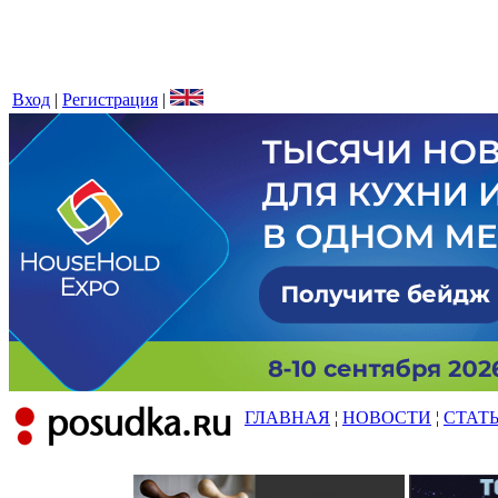
Вход
|
Регистрация
|
ГЛАВНАЯ
¦
НОВОСТИ
¦
СТАТ