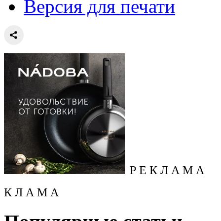
Версия для печати
Р Е К Л А М А
К Л А М А