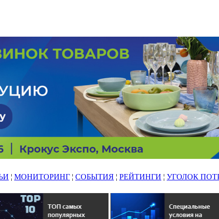
ЬИ
¦
МОНИТОРИНГ
¦
СОБЫТИЯ
¦
РЕЙТИНГИ
¦
УГОЛОК ПОТ