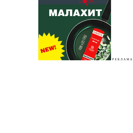
Р Е К Л А М А