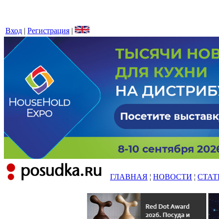
Вход
|
Регистрация
|
ГЛАВНАЯ
¦
НОВОСТИ
¦
СТАТ