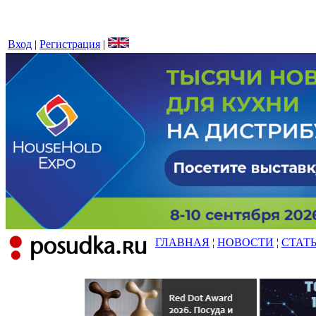
Вход
|
Регистрация
|
ГЛАВНАЯ
¦
НОВОСТИ
¦
СТАТ