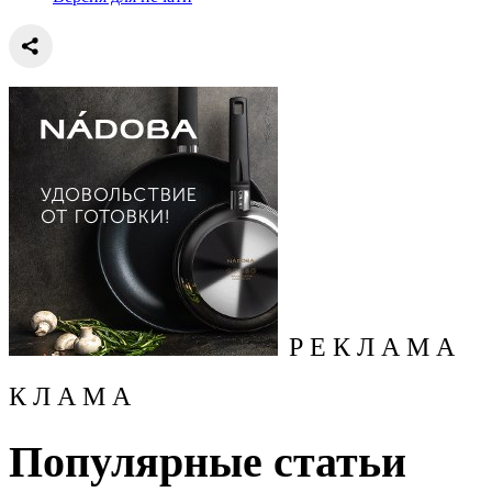
Р Е К Л А М А
К Л А М А
Популярные статьи