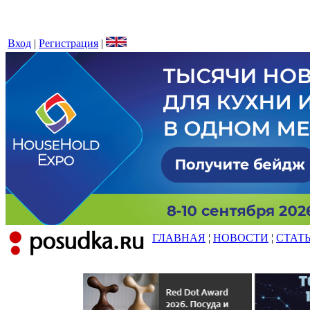
Вход
|
Регистрация
|
ГЛАВНАЯ
¦
НОВОСТИ
¦
СТАТ