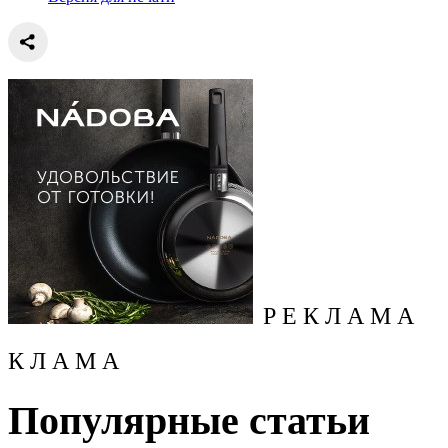
Р Е К Л А М А
К Л А М А
Популярные статьи