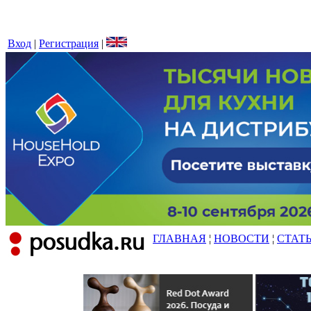
Вход
|
Регистрация
|
ГЛАВНАЯ
¦
НОВОСТИ
¦
СТАТ