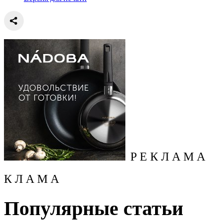
Р Е К Л А М А
К Л А М А
Популярные статьи