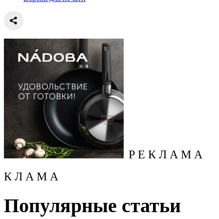
Р Е К Л А М А
К Л А М А
Популярные статьи