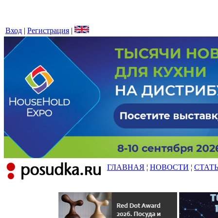
Вход
|
Регистрация
|
ГЛАВНАЯ
¦
НОВОСТИ
¦
СТАТ