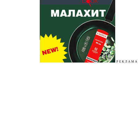
Р Е К Л А М А