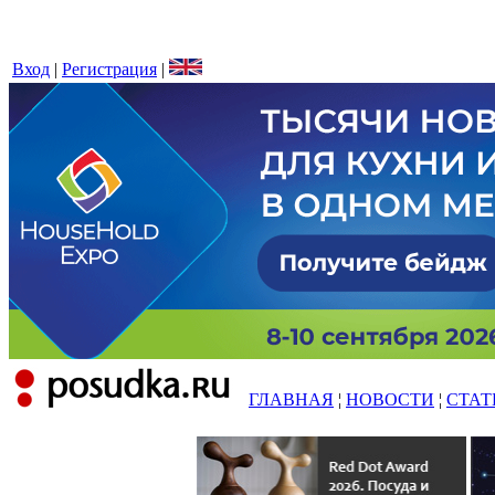
Вход
|
Регистрация
|
ГЛАВНАЯ
¦
НОВОСТИ
¦
СТАТ