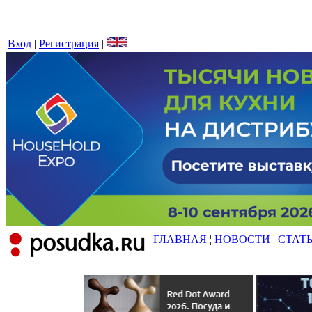
Вход
|
Регистрация
|
ГЛАВНАЯ
¦
НОВОСТИ
¦
СТАТ