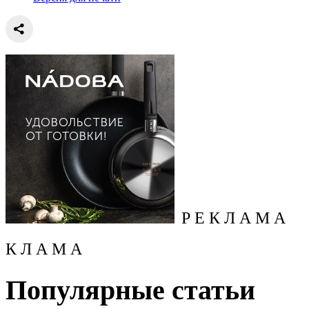
Р Е К Л А М А
К Л А М А
Популярные статьи