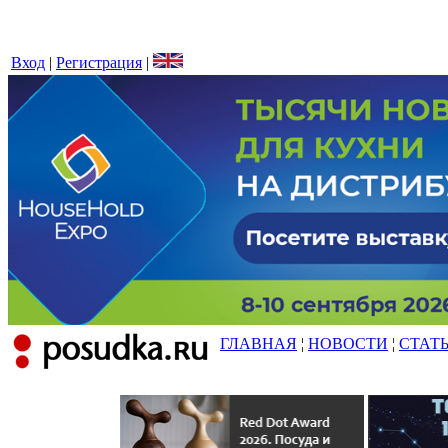
Вход
|
Регистрация
|
ГЛАВНАЯ
¦
НОВОСТИ
¦
СТАТ