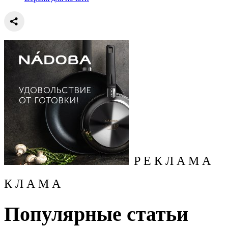
Р Е К Л А М А
К Л А М А
Популярные статьи