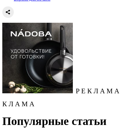
Р Е К Л А М А
К Л А М А
Популярные статьи