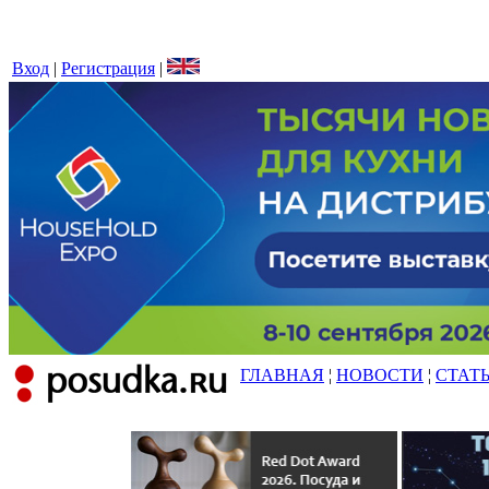
Вход
|
Регистрация
|
ГЛАВНАЯ
¦
НОВОСТИ
¦
СТАТ