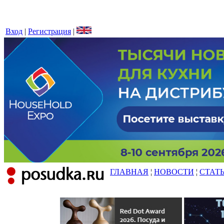
Вход
|
Регистрация
|
ГЛАВНАЯ
¦
НОВОСТИ
¦
СТАТ