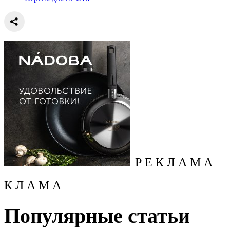
Р Е К Л А М А
К Л А М А
Популярные статьи