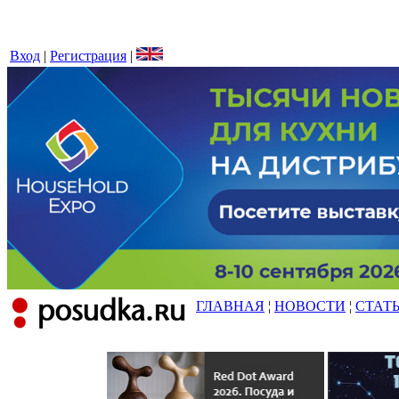
Вход
|
Регистрация
|
ГЛАВНАЯ
¦
НОВОСТИ
¦
СТАТ