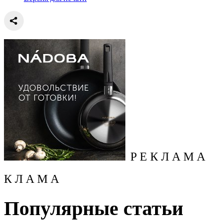
Р Е К Л А М А
К Л А М А
Популярные статьи