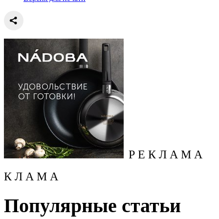
Р Е К Л А М А
К Л А М А
Популярные статьи