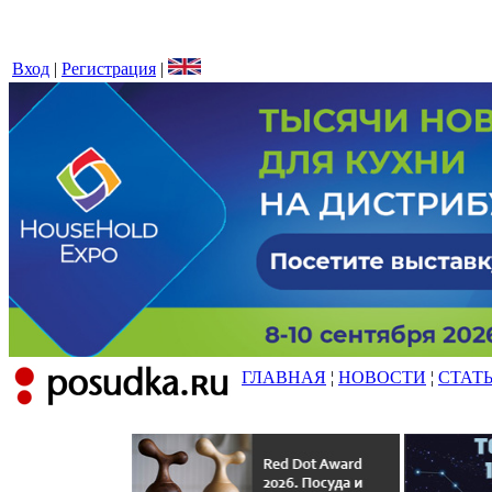
Вход
|
Регистрация
|
ГЛАВНАЯ
¦
НОВОСТИ
¦
СТАТ