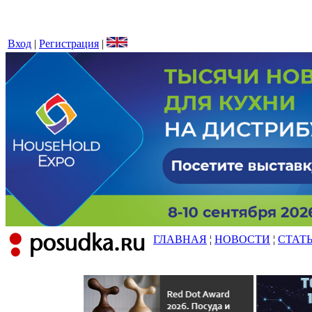
Вход
|
Регистрация
|
ГЛАВНАЯ
¦
НОВОСТИ
¦
СТАТ