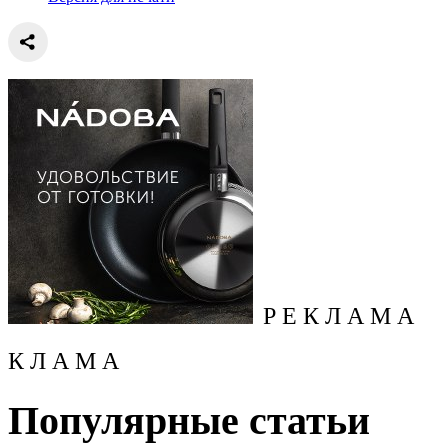
Р Е К Л А М А
К Л А М А
Популярные статьи