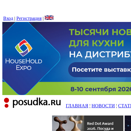
Вход
|
Регистрация
|
ГЛАВНАЯ
¦
НОВОСТИ
¦
СТАТ