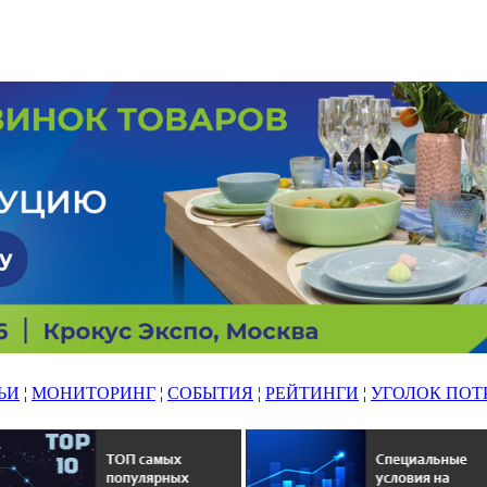
ЬИ
¦
МОНИТОРИНГ
¦
СОБЫТИЯ
¦
РЕЙТИНГИ
¦
УГОЛОК ПОТ