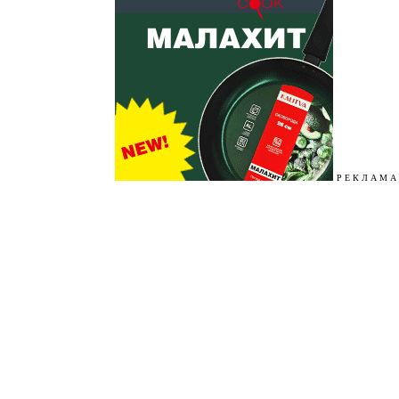
Р Е К Л А М А