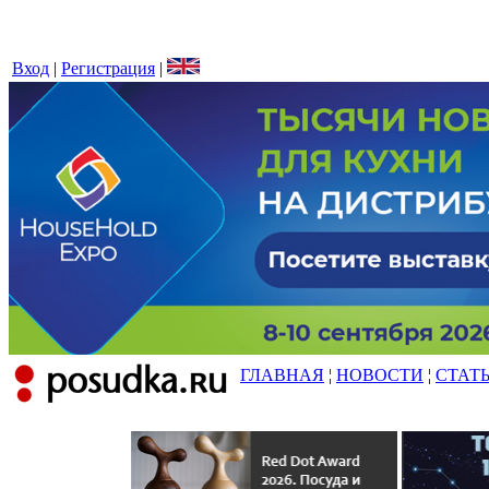
Вход
|
Регистрация
|
ГЛАВНАЯ
¦
НОВОСТИ
¦
СТАТ