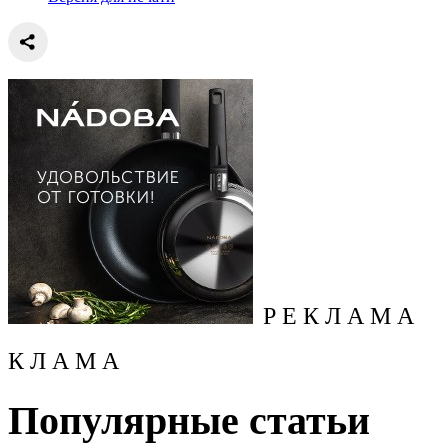
Р Е К Л А М А
К Л А М А
Популярные статьи