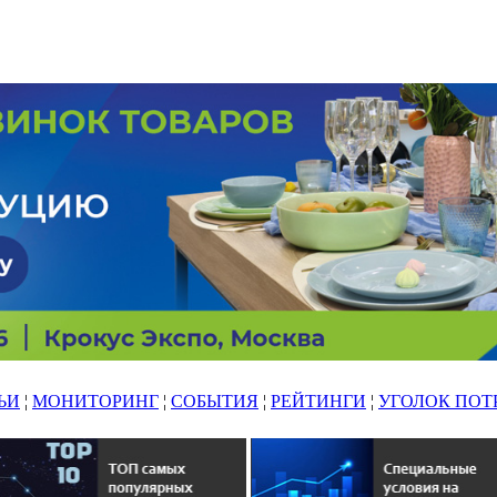
ЬИ
¦
МОНИТОРИНГ
¦
СОБЫТИЯ
¦
РЕЙТИНГИ
¦
УГОЛОК ПОТ