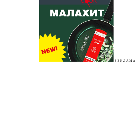
Р Е К Л А М А