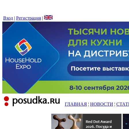
Вход
|
Регистрация
|
ГЛАВНАЯ
¦
НОВОСТИ
¦
СТАТ