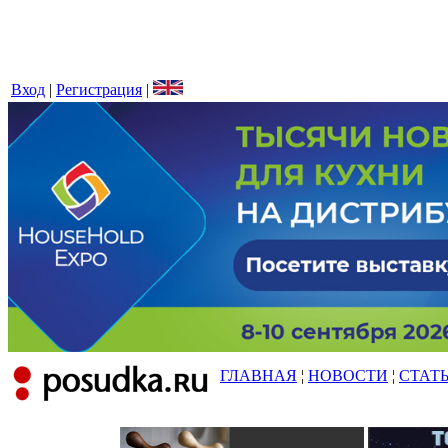
Вход
|
Регистрация
|
ГЛАВНАЯ
¦
НОВОСТИ
¦
СТАТ