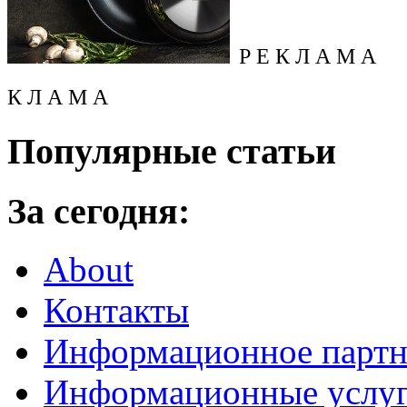
Р Е К Л А М А
К Л А М А
Популярные статьи
За сегодня:
About
Контакты
Информационное партн
Информационные услу