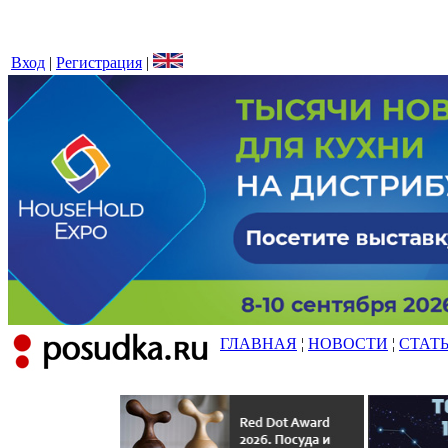
Вход
|
Регистрация
|
ГЛАВНАЯ
¦
НОВОСТИ
¦
СТАТ