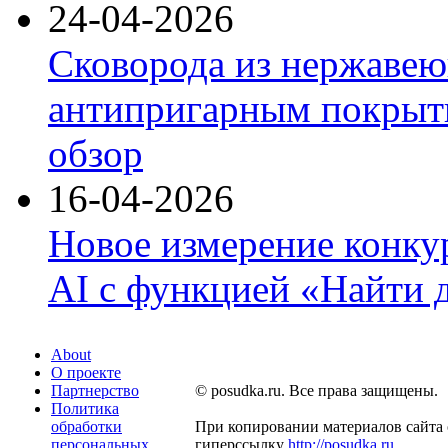
24-04-2026
Сковорода из нержавею
антипригарным покрыти
обзор
16-04-2026
Новое измерение конку
AI с функцией «Найти 
About
О проекте
Партнерство
© posudka.ru. Все права защищены.
Политика
обработки
При копировании материалов сайта 
персональных
гиперссылку
http://posudka.ru
.