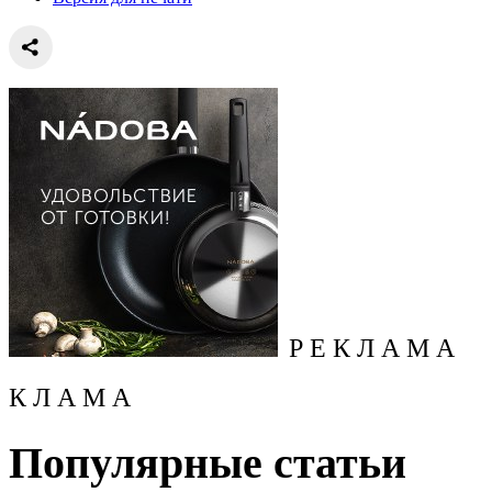
Р Е К Л А М А
К Л А М А
Популярные статьи