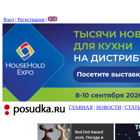
Вход
|
Регистрация
|
ГЛАВНАЯ
¦
НОВОСТИ
¦
СТАТ