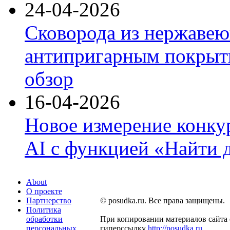
24-04-2026
Сковорода из нержавею
антипригарным покрыти
обзор
16-04-2026
Новое измерение конку
AI с функцией «Найти 
About
О проекте
Партнерство
© posudka.ru. Все права защищены.
Политика
обработки
При копировании материалов сайта 
персональных
гиперссылку
http://posudka.ru
.