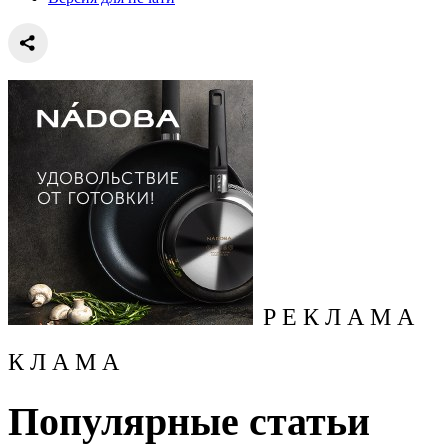
Р Е К Л А М А
К Л А М А
Популярные статьи