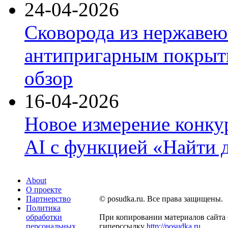
24-04-2026
Сковорода из нержавею
антипригарным покрыти
обзор
16-04-2026
Новое измерение конку
AI с функцией «Найти 
About
О проекте
Партнерство
© posudka.ru. Все права защищены.
Политика
обработки
При копировании материалов сайта 
персональных
гиперссылку
http://posudka.ru
.