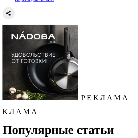
Р Е К Л А М А
К Л А М А
Популярные статьи