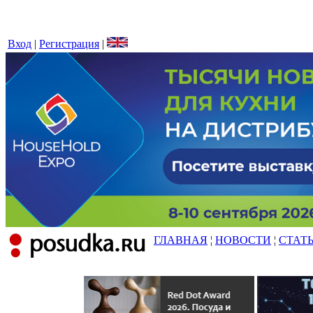
Вход
|
Регистрация
|
ГЛАВНАЯ
¦
НОВОСТИ
¦
СТАТ