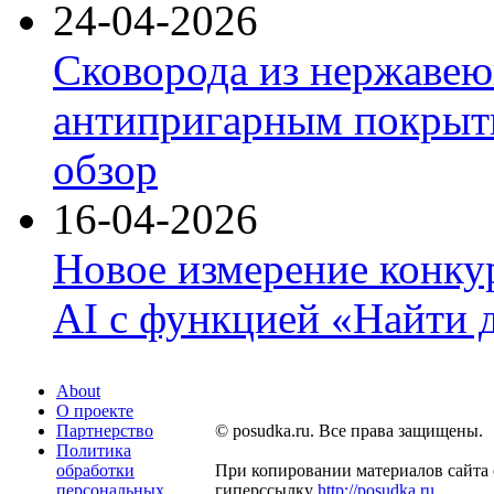
24-04-2026
Сковорода из нержавею
антипригарным покрыти
обзор
16-04-2026
Новое измерение конку
AI с функцией «Найти 
About
О проекте
Партнерство
© posudka.ru. Все права защищены.
Политика
обработки
При копировании материалов сайта 
персональных
гиперссылку
http://posudka.ru
.