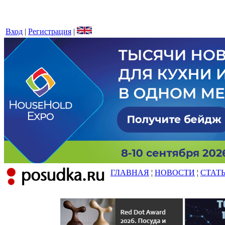
Вход
|
Регистрация
|
ГЛАВНАЯ
¦
НОВОСТИ
¦
СТАТ