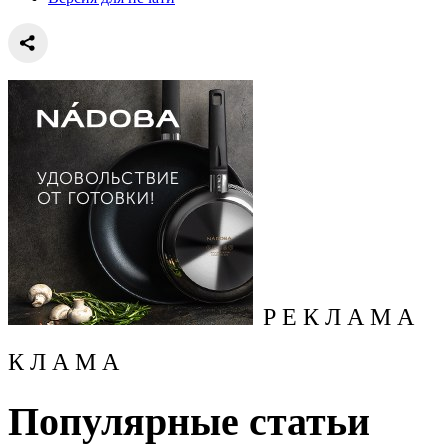
Р Е К Л А М А
К Л А М А
Популярные статьи