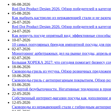
06-08-2026
Red Dot Product Design 2026. Обзор победителей в катег
05-08-2026
Как выбрать кастрюлю из нержавеющей стали и не разоч
26-07-2026
Red Dot Product Design 2026. Обзор победителей в катег
24-07-2026
Как вернуть посуде опрятный вид: эффективные способы
10-07-2026
10 самых популярных брендов импортной посуды для при
02-07-2026
Мониторинг арбитражных дел на рынке посуды, апрель-и
02-07-2026
Большая ХОРЕКА 2027: что сегодня помогает бизнесу со
18-06-2026
Сковороды-гриль из чугуна. Обзор розничных предложени
10-06-2026
Сковороды-гриль с антипригарным покрытием. Обзор ро
03-06-2026
За чертой безубыточности. Негативные тенденции в про
22-05-2026
Собственный интернет-магазин посуды как дополнение и
12-05-2026
Сковороды из нержавеющей стали с гибридным антиприг