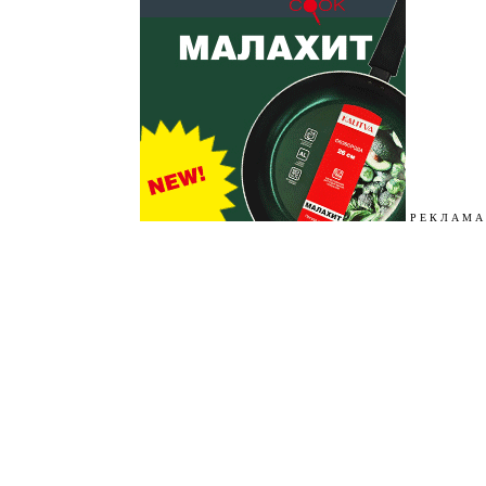
Р Е К Л А М А