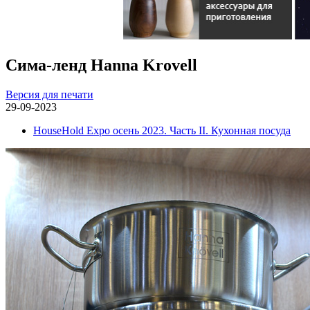
Сима-ленд Hanna Krovell
Версия для печати
29-09-2023
HouseHold Expo осень 2023. Часть II. Кухонная посуда