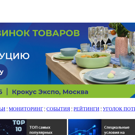
ЬИ
¦
МОНИТОРИНГ
¦
СОБЫТИЯ
¦
РЕЙТИНГИ
¦
УГОЛОК ПОТ