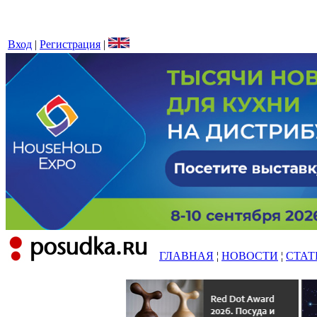
Вход
|
Регистрация
|
ГЛАВНАЯ
¦
НОВОСТИ
¦
СТАТ