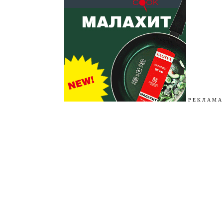
Р Е К Л А М А