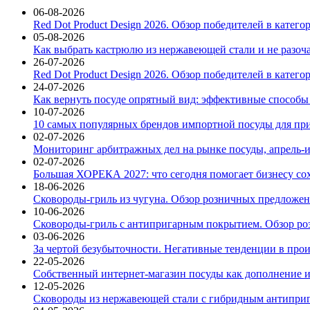
06-08-2026
Red Dot Product Design 2026. Обзор победителей в катег
05-08-2026
Как выбрать кастрюлю из нержавеющей стали и не разоч
26-07-2026
Red Dot Product Design 2026. Обзор победителей в катег
24-07-2026
Как вернуть посуде опрятный вид: эффективные способы
10-07-2026
10 самых популярных брендов импортной посуды для при
02-07-2026
Мониторинг арбитражных дел на рынке посуды, апрель-и
02-07-2026
Большая ХОРЕКА 2027: что сегодня помогает бизнесу со
18-06-2026
Сковороды-гриль из чугуна. Обзор розничных предложени
10-06-2026
Сковороды-гриль с антипригарным покрытием. Обзор ро
03-06-2026
За чертой безубыточности. Негативные тенденции в про
22-05-2026
Собственный интернет-магазин посуды как дополнение и
12-05-2026
Сковороды из нержавеющей стали с гибридным антиприг