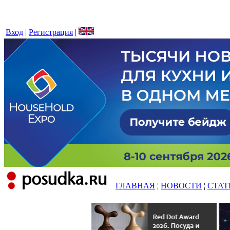
Вход
|
Регистрация
|
ГЛАВНАЯ
¦
НОВОСТИ
¦
СТАТ