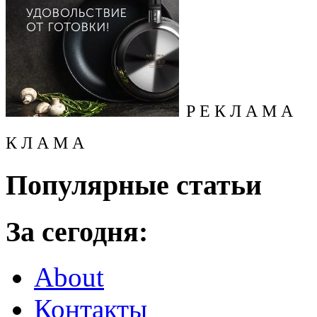
Р Е К Л А М А
К Л А М А
Популярные статьи
За сегодня:
About
Контакты