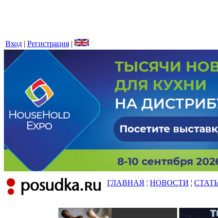
Вход
|
Регистрация
|
ГЛАВНАЯ
¦
НОВОСТИ
¦
СТАТ