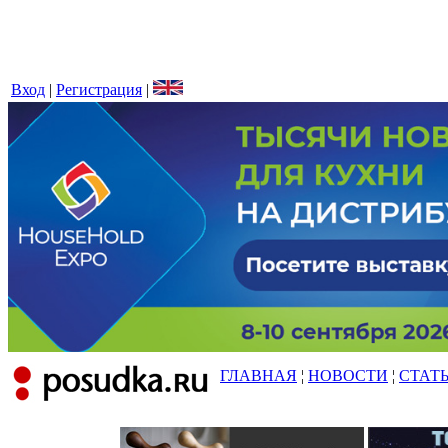
Вход
|
Регистрация
|
ГЛАВНАЯ
¦
НОВОСТИ
¦
СТАТ