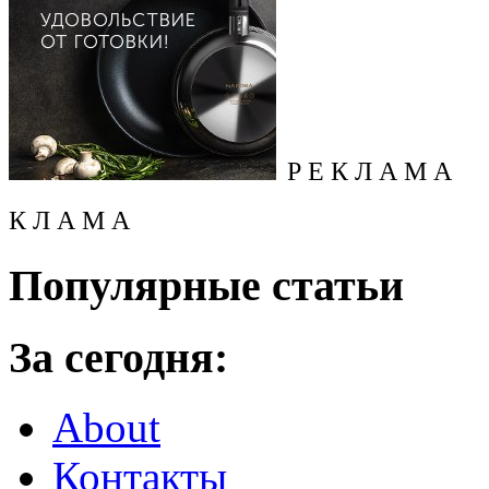
Р Е К Л А М А
К Л А М А
Популярные статьи
За сегодня:
About
Контакты