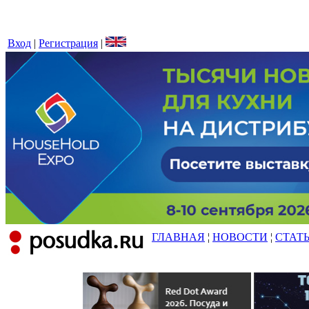
Вход
|
Регистрация
|
ГЛАВНАЯ
¦
НОВОСТИ
¦
СТАТ