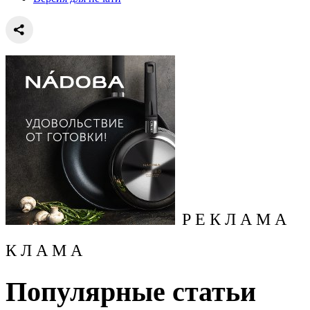
Р Е К Л А М А
К Л А М А
Популярные статьи