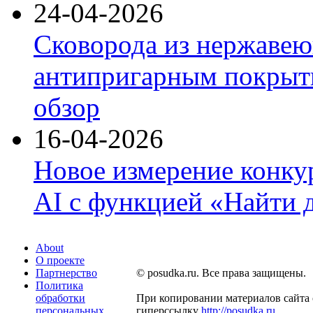
24-04-2026
Сковорода из нержавею
антипригарным покрыти
обзор
16-04-2026
Новое измерение конку
AI с функцией «Найти 
About
О проекте
Партнерство
© posudka.ru. Все права защищены.
Политика
обработки
При копировании материалов сайта 
персональных
гиперссылку
http://posudka.ru
.