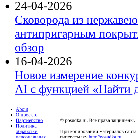
24-04-2026
Сковорода из нержавею
антипригарным покрыти
обзор
16-04-2026
Новое измерение конку
AI с функцией «Найти 
About
О проекте
Партнерство
© posudka.ru. Все права защищены.
Политика
обработки
При копировании материалов сайта 
персональных
гиперссылку
http://posudka.ru
.