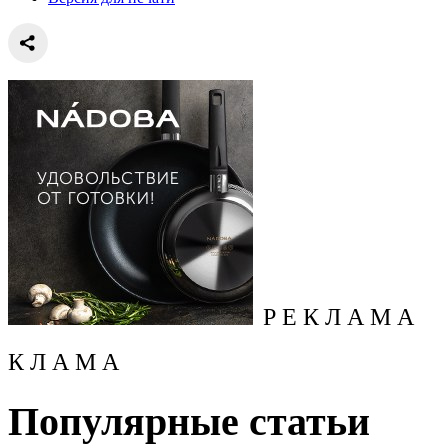
Р Е К Л А М А
К Л А М А
Популярные статьи