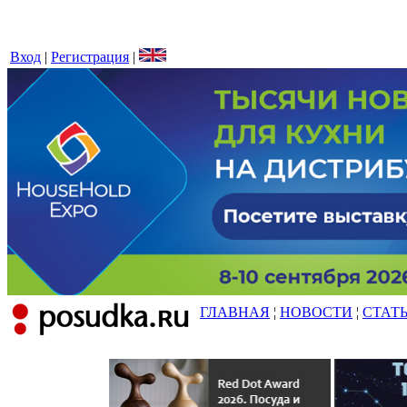
Вход
|
Регистрация
|
ГЛАВНАЯ
¦
НОВОСТИ
¦
СТАТ