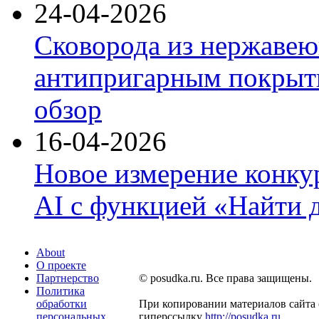
24-04-2026
Сковорода из нержавею
антипригарным покрыти
обзор
16-04-2026
Новое измерение конку
AI с функцией «Найти 
About
О проекте
Партнерство
© posudka.ru. Все права защищены.
Политика
обработки
При копировании материалов сайта 
персональных
гиперссылку
http://posudka.ru
.