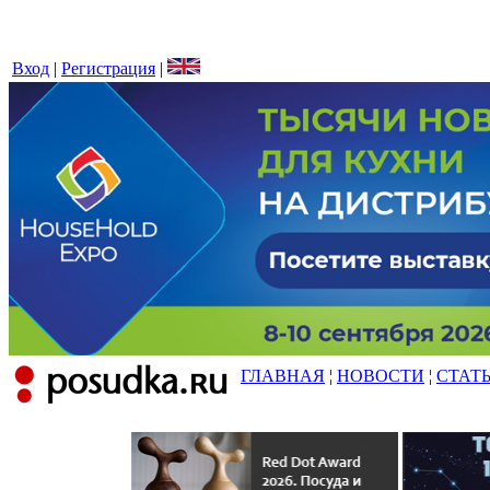
Вход
|
Регистрация
|
ГЛАВНАЯ
¦
НОВОСТИ
¦
СТАТ