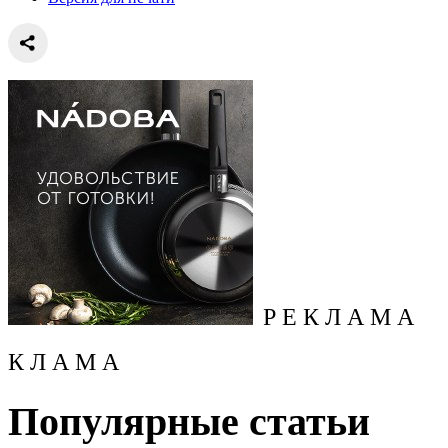
Р Е К Л А М А
К Л А М А
Популярные статьи