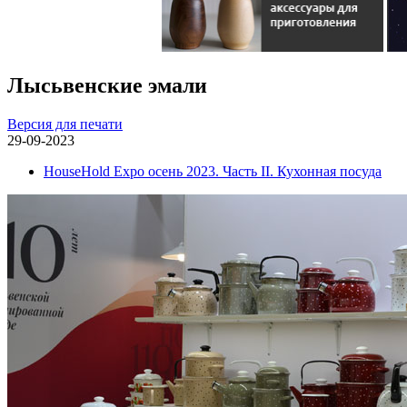
Лысьвенские эмали
Версия для печати
29-09-2023
HouseHold Expo осень 2023. Часть II. Кухонная посуда