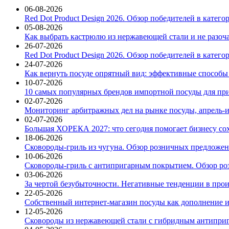
06-08-2026
Red Dot Product Design 2026. Обзор победителей в катег
05-08-2026
Как выбрать кастрюлю из нержавеющей стали и не разоч
26-07-2026
Red Dot Product Design 2026. Обзор победителей в катег
24-07-2026
Как вернуть посуде опрятный вид: эффективные способы
10-07-2026
10 самых популярных брендов импортной посуды для при
02-07-2026
Мониторинг арбитражных дел на рынке посуды, апрель-и
02-07-2026
Большая ХОРЕКА 2027: что сегодня помогает бизнесу со
18-06-2026
Сковороды-гриль из чугуна. Обзор розничных предложени
10-06-2026
Сковороды-гриль с антипригарным покрытием. Обзор ро
03-06-2026
За чертой безубыточности. Негативные тенденции в про
22-05-2026
Собственный интернет-магазин посуды как дополнение и
12-05-2026
Сковороды из нержавеющей стали с гибридным антиприг