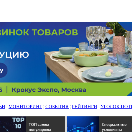
ЬИ
¦
МОНИТОРИНГ
¦
СОБЫТИЯ
¦
РЕЙТИНГИ
¦
УГОЛОК ПОТ