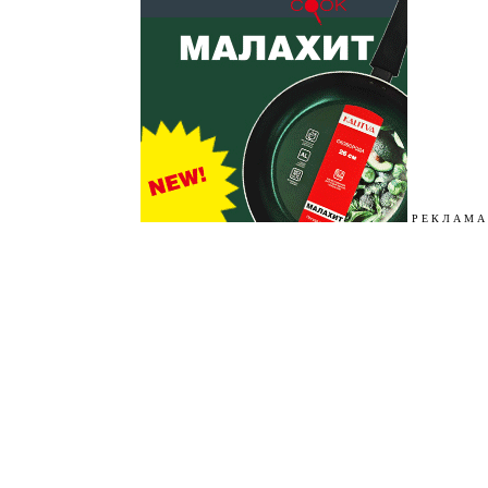
Р Е К Л А М А