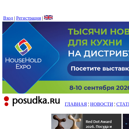
Вход
|
Регистрация
|
ГЛАВНАЯ
¦
НОВОСТИ
¦
СТАТ