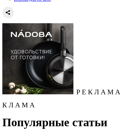
Р Е К Л А М А
К Л А М А
Популярные статьи