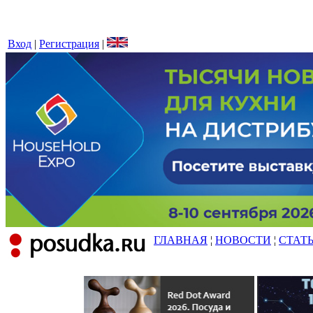
Вход
|
Регистрация
|
ГЛАВНАЯ
¦
НОВОСТИ
¦
СТАТ