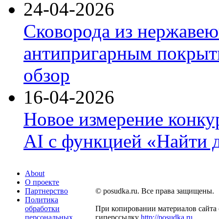
24-04-2026
Сковорода из нержавею
антипригарным покрыти
обзор
16-04-2026
Новое измерение конку
AI с функцией «Найти 
About
О проекте
Партнерство
© posudka.ru. Все права защищены.
Политика
обработки
При копировании материалов сайта 
персональных
гиперссылку
http://posudka.ru
.