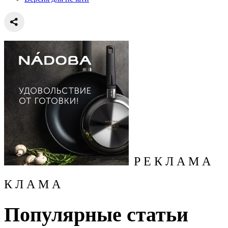
Р Е К Л А М А
К Л А М А
Популярные статьи