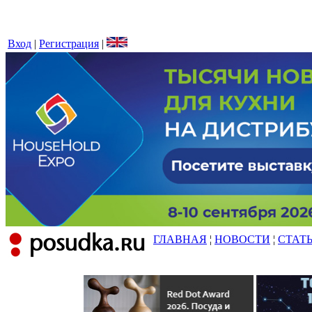
Вход
|
Регистрация
|
ГЛАВНАЯ
¦
НОВОСТИ
¦
СТАТ