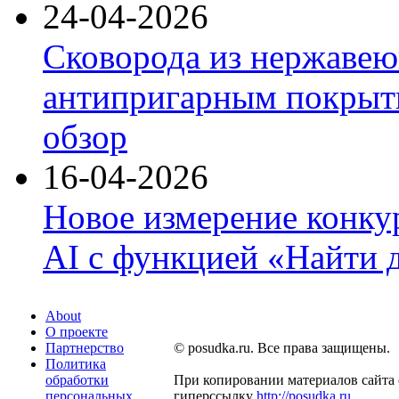
24-04-2026
Сковорода из нержавею
антипригарным покрыти
обзор
16-04-2026
Новое измерение конку
AI с функцией «Найти 
About
О проекте
Партнерство
© posudka.ru. Все права защищены.
Политика
обработки
При копировании материалов сайта 
персональных
гиперссылку
http://posudka.ru
.