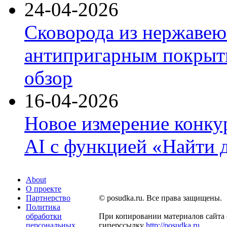
24-04-2026
Сковорода из нержавею
антипригарным покрыти
обзор
16-04-2026
Новое измерение конку
AI с функцией «Найти 
About
О проекте
Партнерство
© posudka.ru. Все права защищены.
Политика
обработки
При копировании материалов сайта 
персональных
гиперссылку
http://posudka.ru
.