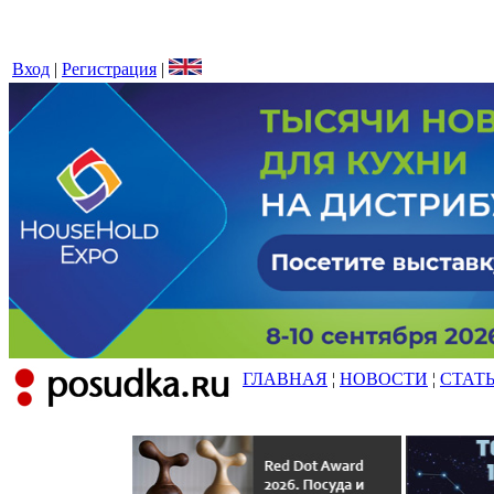
Вход
|
Регистрация
|
ГЛАВНАЯ
¦
НОВОСТИ
¦
СТАТ