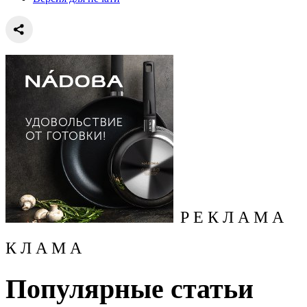
Р Е К Л А М А
К Л А М А
Популярные статьи