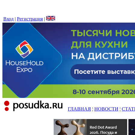
Вход
|
Регистрация
|
ГЛАВНАЯ
¦
НОВОСТИ
¦
СТАТ