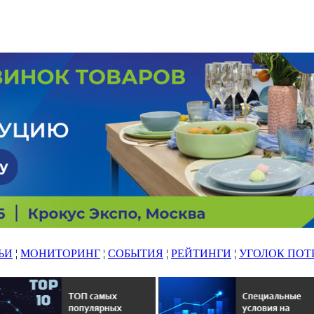
ЬИ
¦
МОНИТОРИНГ
¦
СОБЫТИЯ
¦
РЕЙТИНГИ
¦
УГОЛОК ПОТ