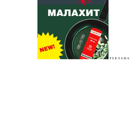
Р Е К Л А М А