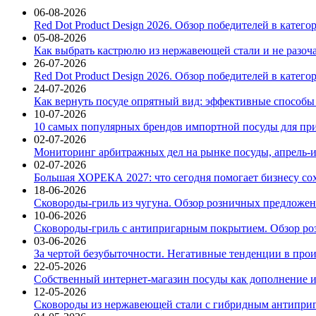
06-08-2026
Red Dot Product Design 2026. Обзор победителей в катег
05-08-2026
Как выбрать кастрюлю из нержавеющей стали и не разоч
26-07-2026
Red Dot Product Design 2026. Обзор победителей в катег
24-07-2026
Как вернуть посуде опрятный вид: эффективные способы
10-07-2026
10 самых популярных брендов импортной посуды для при
02-07-2026
Мониторинг арбитражных дел на рынке посуды, апрель-и
02-07-2026
Большая ХОРЕКА 2027: что сегодня помогает бизнесу со
18-06-2026
Сковороды-гриль из чугуна. Обзор розничных предложени
10-06-2026
Сковороды-гриль с антипригарным покрытием. Обзор ро
03-06-2026
За чертой безубыточности. Негативные тенденции в про
22-05-2026
Собственный интернет-магазин посуды как дополнение и
12-05-2026
Сковороды из нержавеющей стали с гибридным антиприг