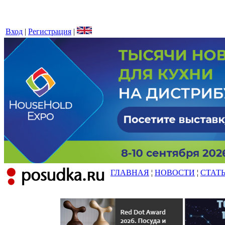
Вход
|
Регистрация
|
ГЛАВНАЯ
¦
НОВОСТИ
¦
СТАТ