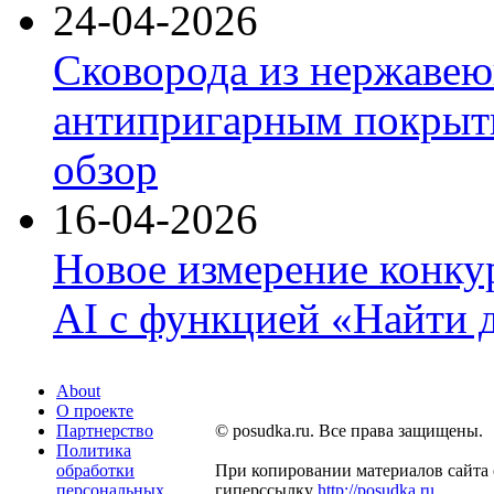
24-04-2026
Сковорода из нержавею
антипригарным покрыти
обзор
16-04-2026
Новое измерение конку
AI с функцией «Найти 
About
О проекте
Партнерство
© posudka.ru. Все права защищены.
Политика
обработки
При копировании материалов сайта 
персональных
гиперссылку
http://posudka.ru
.