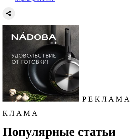
Р Е К Л А М А
К Л А М А
Популярные статьи